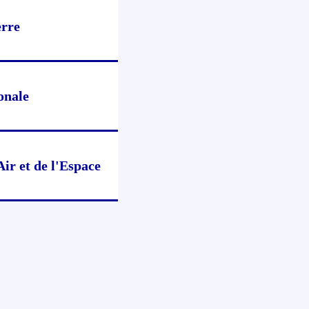
erre
Accès à vot
onale
ir et de l'Espace